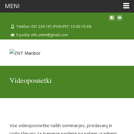
MENI
Skip to
content
Telefon: 031 226 167 (PON-PET: 15.00-16.30)
E-pošta: info.zntm@gmail.com
Videoposnetki
Vse videoposnetke naših seminarjev, predavanj in
izobraževanj za trenerje najdete na našem uradnem